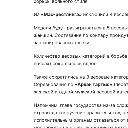
борьбы вольного стиля.
Из
«Мас-рестлинга»
исключили 4 весовы
Медали будут разыгрываться в 5 весовы
женщин. Состязания по кокпару пройдут
запланированных шести.
Количество весовых категорий в борьб
поясах) сократилось вдвое.
Также сократились на 3 весовые катего
Соревнования по
«Аркан тартыс»
(перет
женской и одной мужской весовой кате
Напомним, глава государства из-за сло
страны дал поручение правительству, 
исполнительным органам отказаться от
мероприятий в целях экономии бюджетн