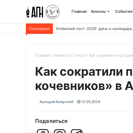
Главная
Анонсы
События
Популярное
Успенский пост-2026: даты и календарь
Главная
Новости
Спорт
Как сократили програ
Как сократили 
кочевников» в 
Аркадий Боярский
13.05.2024
Поделиться