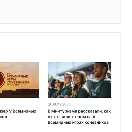
08.02.2024
изер V Всемирных
В Минтуризма рассказали, как
иков
стать волонтером на V
Всемирных играх кочевников