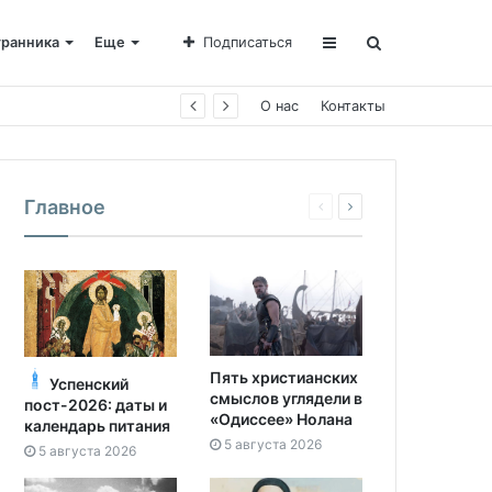
транника
Еще
Подписаться
О нас
Контакты
Главное
Пять христианских
Успенский
смыслов углядели в
пост-2026: даты и
«Одиссее» Нолана
календарь питания
5 августа 2026
5 августа 2026