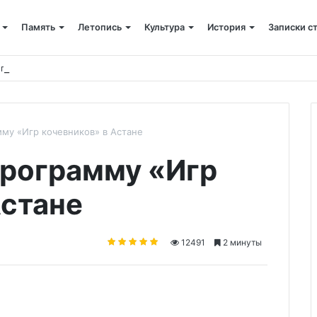
Память
Летопись
Культура
История
Записки с
 питания
мму «Игр кочевников» в Астане
программу «Игр
Астане
12491
2 минуты