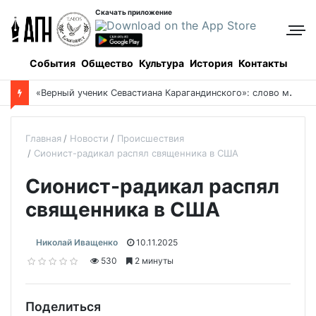
Скачать приложение
События
Общество
Культура
История
Контакты
Боровое: когда и как все начиналось, и кто все начинал
Главная
Новости
Происшествия
Сионист-радикал распял священника в США
Сионист-радикал распял
священника в США
Николай Иващенко
10.11.2025
530
2 минуты
Поделиться