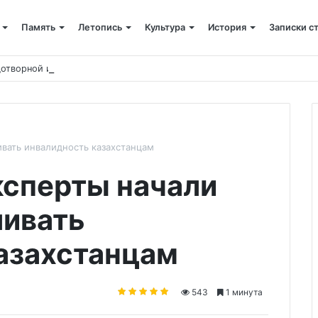
Память
Летопись
Культура
История
Записки с
отворной иконы о благополучии Казахстана
ивать инвалидность казахстанцам
сперты начали
ливать
азахстанцам
543
1 минута