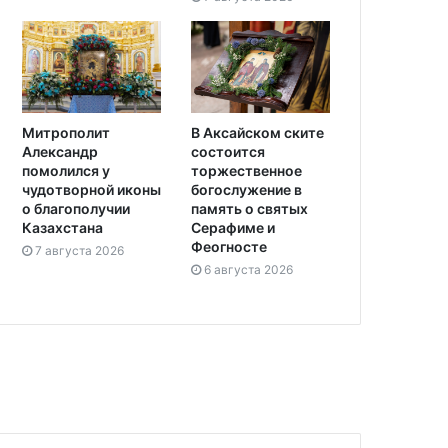
В Аксайском ските
Митрополит
состоится
Александр
торжественное
помолился у
богослужение в
чудотворной иконы
память о святых
о благополучии
Серафиме и
Казахстана
Феогносте
7 августа 2026
6 августа 2026