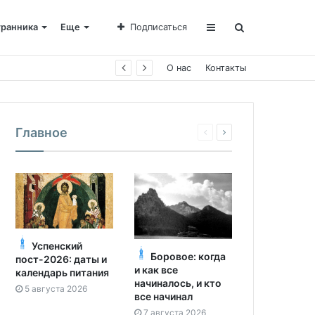
транника
Еще
Подписаться
О нас
Контакты
Главное
Успенский
Боровое: когда
пост-2026: даты и
и как все
календарь питания
начиналось, и кто
5 августа 2026
все начинал
7 августа 2026