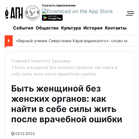
Скачать приложение
События
Общество
Культура
История
Контакты
«
Верный ученик Севастиана Карагандинского»: слово митрополита Александра о почившем схиархимандрите Пахомии
Главная
Новости
Здоровье
Быть женщиной без женских органов: как найти в
себе силы жить после врачебной ошибки
Быть женщиной без
женских органов: как
найти в себе силы жить
после врачебной ошибки
05.12.2023