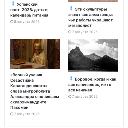
Успенский
Эти скульптуры
пост-2026: даты и
знают все алматинцы:
календарь питания
чьи работы украшают
5 августа 2026
мегаполис?
7 августа 2026
«Верный ученик
Боровое: когда и как
Севастиана
все начиналось, и кто
Карагандинского»:
все начинал
слово митрополита
Александра о почившем
7 августа 2026
схиархимандрите
Пахомии
7 августа 2026